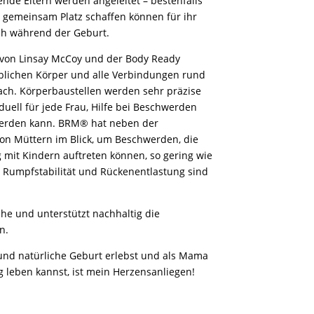
nde Eltern werden angeleitet – bestenfalls
e gemeinsam Platz schaffen können für ihr
ch während der Geburt.
 von Linsay McCoy und der Body Ready
iblichen Körper und alle Verbindungen rund
ach. Körperbaustellen werden sehr präzise
iduell für jede Frau, Hilfe bei Beschwerden
werden kann. BRM® hat neben der
von Müttern im Blick, um Beschwerden, die
 mit Kindern auftreten können, so gering wie
 Rumpfstabilität und Rückenentlastung sind
yche und unterstützt nachhaltig die
n.
und natürliche Geburt erlebst und als Mama
ag leben kannst, ist mein Herzensanliegen!