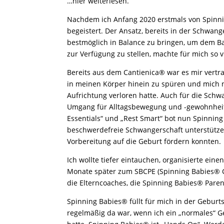
…hier weiterlesen.
Nachdem ich Anfang 2020 erstmals von Spinnin
begeistert. Der Ansatz, bereits in der Schwan
bestmöglich in Balance zu bringen, um dem Bab
zur Verfügung zu stellen, machte für mich so v
Bereits aus dem Cantienica® war es mir vertr
in meinen Körper hinein zu spüren und mich 
Aufrichtung verloren hatte. Auch für die Sch
Umgang für Alltagsbewegung und -gewohnheite
Essentials“ und „Rest Smart“ bot nun Spinning
beschwerdefreie Schwangerschaft unterstütze
Vorbereitung auf die Geburt fördern konnten.
Ich wollte tiefer eintauchen, organisierte ein
Monate später zum SBCPE (Spinning Babies® Ce
die Elterncoaches, die Spinning Babies® Paren
Spinning Babies® füllt für mich in der Geburt
regelmäßig da war, wenn ich ein „normales“